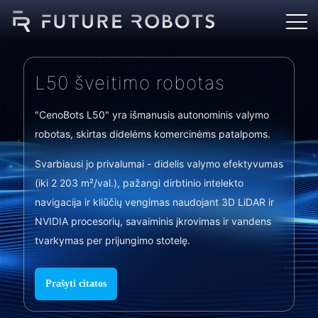
L50 šveitimo robotas
"CenoBots L50" yra išmanusis autonominis valymo
robotas, skirtas didelėms komercinėms patalpoms.
Svarbiausi jo privalumai - didelis valymo efektyvumas
(iki 2 203 m²/val.), pažangi dirbtinio intelekto
navigacija ir kliūčių vengimas naudojant 3D LiDAR ir
NVIDIA procesorių, savaiminis įkrovimas ir vandens
tvarkymas per prijungimo stotelę.
Prašyti citatos