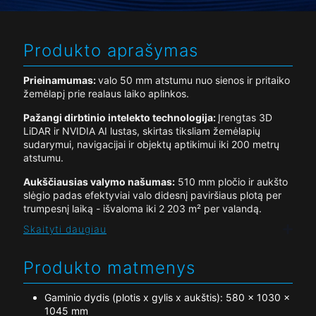
Produkto aprašymas
Prieinamumas:
valo 50 mm atstumu nuo sienos ir pritaiko
žemėlapį prie realaus laiko aplinkos.
Pažangi dirbtinio intelekto technologija:
Įrengtas 3D
LiDAR ir NVIDIA AI lustas, skirtas tiksliam žemėlapių
sudarymui, navigacijai ir objektų aptikimui iki 200 metrų
atstumu.
Aukščiausias valymo našumas:
510 mm pločio ir aukšto
slėgio padas efektyviai valo didesnį paviršiaus plotą per
trumpesnį laiką - išvaloma iki 2 203 m² per valandą.
Skaityti daugiau
Produkto matmenys
Gaminio dydis (plotis x gylis x aukštis): 580 x 1030 x
1045 mm