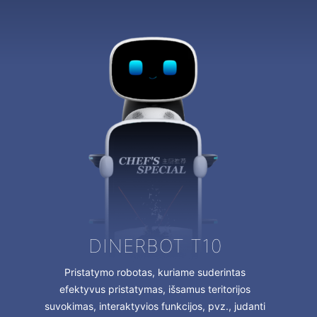
L4 GRINDŲ PLOVIMO
DINERBOT T10
ROBOTAS
L50 GRINDŲ PLOVIMO
Pristatymo robotas, kuriame suderintas
SP50 GRINDŲ ŠLAVIMO
Kompaktiškas autonominis šveitimo
ROBOTAS
efektyvus pristatymas, išsamus teritorijos
džiovintuvas, skirtas mažesnėms komercinėms
D5 GRINDŲ VALYMO
ROBOTAS
suvokimas, interaktyvios funkcijos, pvz., judanti
patalpoms. Pagrindinės jo savybės -
"CenoBots L50" yra išmanusis autonominis
MAŠINA