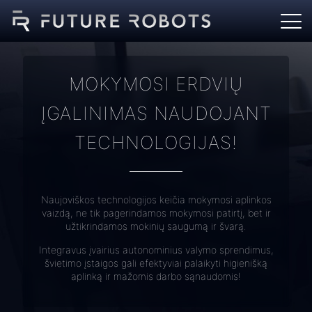
MOKYMOSI ERDVIŲ
ĮGALINIMAS NAUDOJANT
TECHNOLOGIJAS!
Naujoviškos technologijos keičia mokymosi aplinkos
vaizdą, ne tik pagerindamos mokymosi patirtį, bet ir
užtikrindamos mokinių saugumą ir švarą.
Integravus įvairius autonominius valymo sprendimus,
švietimo įstaigos gali efektyviai palaikyti higienišką
aplinką ir mažomis darbo sąnaudomis!